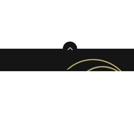
日蓮宗 妙法華経山
安国論寺
〒248-0007
神奈川県鎌倉市大町4丁目4−18
電話：0467-22-4825
（9:00～16:30）
個人情報保護方針
|
© Ankokuronji All Rights Reserved.