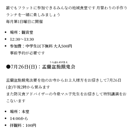
誰でもフラットに参加できるみんなの地域食堂です 月替わりの手作り
ランチを一緒に楽しみましょう
毎月第1日曜日に開催
場所：観音堂
12:30～13:30
参加費：中学生以下無料 大人500円
事前予約が必要です
●7月26日(日)：
盂蘭盆施餓鬼会
盂蘭盆施餓鬼法要を他のお寺からお上人様方をお招きして7月26日
(金)午後2時から営みます
また防災食アドバイザーの今泉マユ子先生をお招きして特別講演をお
こないます
場所：本堂
14:00から
拝観料：100円