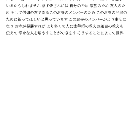
いるかもしれません まず皆さんには 自分のため 家族のため 友人のた
め そして信仰の友であるこのお寺のメンバーのため このお寺の発展の
ために祈ってほしいと思っています このお寺のメンバーがより幸せに
なり お寺が発展すれば より多くの人に法華経の教えお題目の教えを
伝えて 幸せな人を増やすことができます そうすることによって世界
が平和に近づくことができます お互いがお互いのためにお題目をお唱
えし 祈りましょう そして 奇跡を経験し お題目を力を実感し 感謝しま
しょう 信仰的な意味 精神的な意味で まずはみんなで幸せになりまし
ょう それがお題目の目的です
2017年6月4日
前のページに戻る