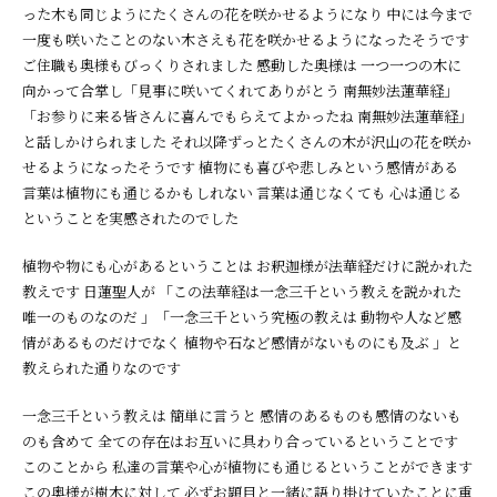
った木も同じようにたくさんの花を咲かせるようになり 中には今まで
一度も咲いたことのない木さえも花を咲かせるようになったそうです
ご住職も奥様もびっくりされました 感動した奥様は 一つ一つの木に
向かって合掌し「見事に咲いてくれてありがとう 南無妙法蓮華経」
「お参りに来る皆さんに喜んでもらえてよかったね 南無妙法蓮華経」
と話しかけられました それ以降ずっとたくさんの木が沢山の花を咲か
せるようになったそうです 植物にも喜びや悲しみという感情がある
言葉は植物にも通じるかもしれない 言葉は通じなくても 心は通じる
ということを実感されたのでした
植物や物にも心があるということは お釈迦様が法華経だけに説かれた
教えです 日蓮聖人が 「この法華経は一念三千という教えを説かれた
唯一のものなのだ 」「一念三千という究極の教えは 動物や人など感
情があるものだけでなく 植物や石など感情がないものにも及ぶ 」と
教えられた通りなのです
一念三千という教えは 簡単に言うと 感情のあるものも感情のないも
のも含めて 全ての存在はお互いに具わり合っているということです
このことから 私達の言葉や心が植物にも通じるということができます
この奥様が樹木に対して 必ずお題目と一緒に語り掛けていたことに重