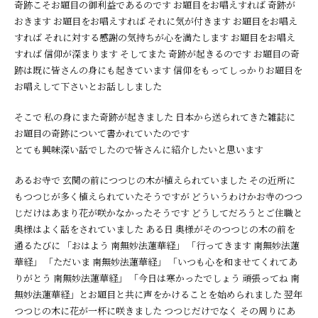
奇跡こそお題目の御利益であるのです お題目をお唱えすれば 奇跡が
おきます お題目をお唱えすれば それに気が付きます お題目をお唱え
すれば それに対する感謝の気持ちが心を満たします お題目をお唱え
すれば 信仰が深まります そしてまた 奇跡が起きるのです お題目の奇
跡は既に皆さんの身にも起きています 信仰をもってしっかりお題目を
お唱えして下さいとお話ししました
そこで 私の身にまた奇跡が起きました 日本から送られてきた雑誌に
お題目の奇跡について書かれていたのです
とても興味深い話でしたので皆さんに紹介したいと思います
あるお寺で 玄関の前につつじの木が植えられていました その近所に
もつつじが多く植えられていたそうですが どういうわけかお寺のつつ
じだけはあまり花が咲かなかったそうです どうしてだろうとご住職と
奥様はよく話をされていました ある日 奥様がそのつつじの木の前を
通るたびに 「おはよう 南無妙法蓮華経」 「行ってきます 南無妙法蓮
華経」 「ただいま 南無妙法蓮華経」 「いつも心を和ませてくれてあ
りがとう 南無妙法蓮華経」 「今日は寒かったでしょう 頑張ってね 南
無妙法蓮華経」とお題目と共に声をかけることを始められました 翌年
つつじの木に花が一杯に咲きました つつじだけでなく その周りにあ