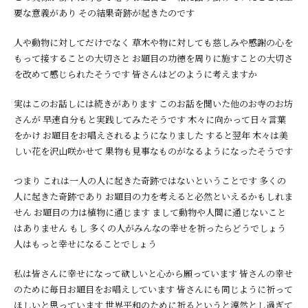
要な意義があり その結果奇跡が起きたのです
人や動物に対してだけでなく 草木や物に対しても慈しみや感謝の心を
もって接することの大切さと お題目の功徳を周りに施すことの大切さ
を改めて感じられたそうです 皆さんはどのように考えますか
実はこのお話しには続きがあります このお話を聞いた他のお寺のお坊
さんが 早速自分もと実践してみたそうです 木々に向かって日々言葉
をかけ お題目をお唱えされるようになりました すると翌年 木々は美
しい花を沢山咲かせて 果物も見事なものがなるようになったそうです
つまり これは一人の人に起きた奇跡ではないということです 多くの
人に起きた奇跡であり お題目の力を考えると必然といえるかもしれま
せん お題目の力は植物に通じます まして動物や人間に通じないこと
はありません もし 多くの人がみんなの幸せを祈ったらどうでしょう
人はもっと幸せになることでしょう
私は皆さんに幸せになって欲しいと心から願っています 皆さんの幸せ
のために毎日お題目をお唱えしています 皆さんにも同じように祈って
ほしいと思っています 世界平和のために祈るというと漠然とし過ぎて